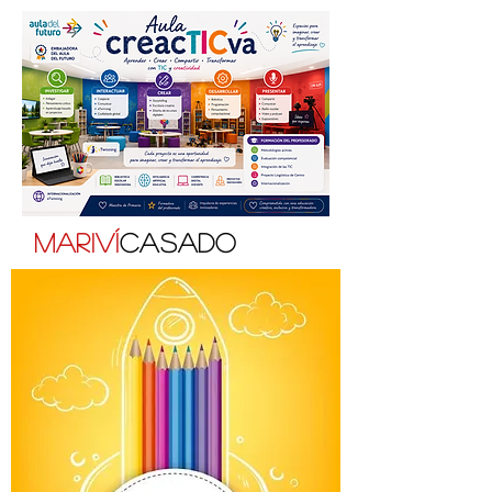
Mariví
Casado