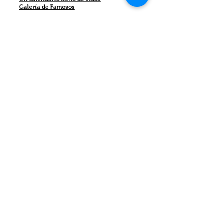
Galería de Famosos
Las evidencias de aprendizaje que se incluyen
en un portfolio, además de mostrar el
aprendizaje de los contenidos contribuye al
desarrollo de la competencia comunicativa.
Variedad de documentos y soportes.
Aprender a seleccionar información.
Investigar para generar nuevos
conocimientos
@MariviCasado